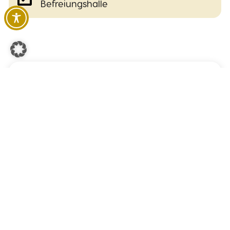
Befreiungshalle
Info-Adresse & Kontakt
Befreiungshalle Kelheim
Befreiungshallestraße 3, 93309 Kelheim
09441 68207-13
befreiungshalle.kelheim@bsv.bayern.de
http://www.schloesser.bayern.de
+
−