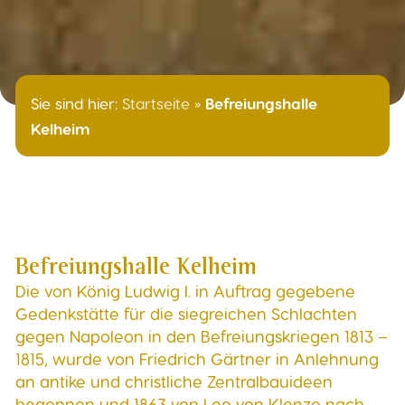
Sie sind hier:
Startseite
»
Befreiungshalle
Kelheim
Befreiungshalle Kelheim
Die von König Ludwig I. in Auftrag gegebene
Gedenkstätte für die siegreichen Schlachten
gegen Napoleon in den Befreiungskriegen 1813 –
1815, wurde von Friedrich Gärtner in Anlehnung
an antike und christliche Zentralbauideen
begonnen und 1863 von Leo von Klenze nach