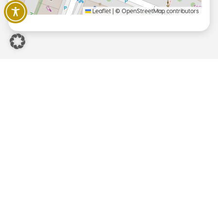
Leaflet
|
©
OpenStreetMap
contributors
Weitere Informationen
Fahrzeit ca.:
5 Stunden
Charakter
Wanderweg, teilweise auch auf naturnahen,
pfadigen Wegstrecken, mit Steigungen, aber
mit gutem Schuhwerk problemlos zu begehen.
überwiegend eben