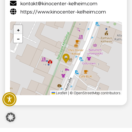
kontakt@kinocenter-kelheim.com
https://www.kinocenter-kelheim.com
+
−
Leaflet
|
©
OpenStreetMap
contributors