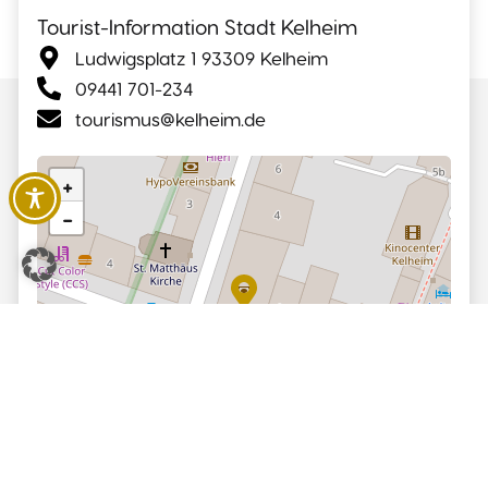
Tourist-Information Stadt Kelheim
Ludwigsplatz 1 93309 Kelheim
09441 701-234
tourismus@kelheim.de
+
−
Leaflet
|
©
OpenStreetMap
contributors